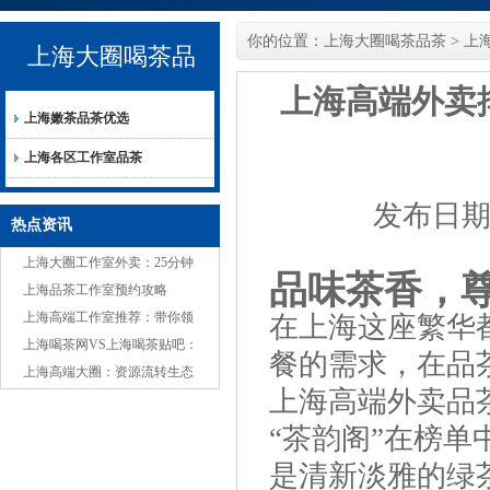
你的位置：
上海大圈喝茶品茶
>
上
上海大圈喝茶品
上海高端外卖
上海嫩茶品茶优选
茶
上海各区工作室品茶
发布日期：
热点资讯
上海大圈工作室外卖：25分钟
品味茶香，
送达的嫩茶
上海品茶工作室预约攻略
上海高端工作室推荐：带你领
在上海这座繁华
略极致服务
上海喝茶网VS上海喝茶贴吧：
餐的需求，在品
信息丰富度对比
上海高端大圈：资源流转生态
上海高端外卖品
揭秘_307
“茶韵阁”在榜
是清新淡雅的绿